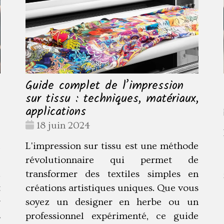
Guide complet de l’impression
sur tissu : techniques, matériaux,
applications
Date
18 juin 2024
:
u
L'impression sur tissu est une méthode
e
révolutionnaire qui permet de
.
transformer des textiles simples en
t
créations artistiques uniques. Que vous
r
soyez un designer en herbe ou un
s
professionnel expérimenté, ce guide