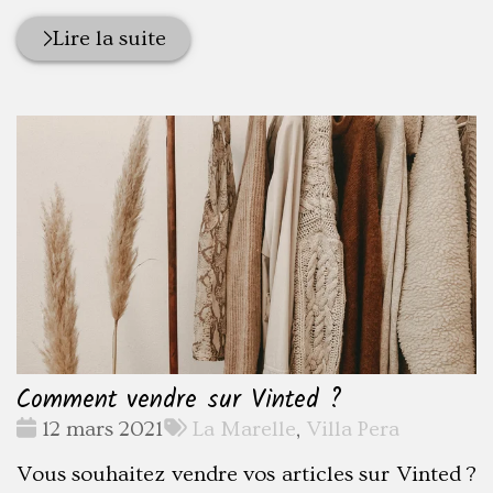
Lire la suite
Comment vendre sur Vinted ?
Date
Tags
12 mars 2021
La Marelle
,
Villa Pera
:
:
Vous souhaitez vendre vos articles sur Vinted ?