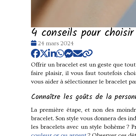
4 conseils pour choisir
Date
24 mars 2024
:
Offrir un bracelet est un geste que to
faire plaisir, il vous faut toutefois ch
vous aider à sélectionner le bracelet parf
Connaître les goûts de la person
La première étape, et non des moindre
bracelet. Son style vous donnera des in
les bracelets avec un style bohème ? P
couleur or ou argent
? Observer ces dét