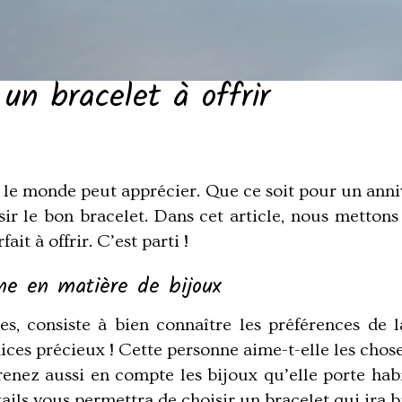
 un bracelet à offrir
ut le monde peut apprécier. Que ce soit pour un ann
oisir le bon bracelet. Dans cet article, nous metto
ait à offrir. C’est parti !
ne en matière de bijoux
s, consiste à bien connaître les préférences de l
dices précieux ! Cette personne aime-t-elle les chos
renez aussi en compte les bijoux qu’elle porte habi
ails vous permettra de choisir un bracelet qui ira b