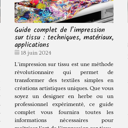
Guide complet de l’impression
sur tissu : techniques, matériaux,
applications
Date
18 juin 2024
:
u
L'impression sur tissu est une méthode
e
révolutionnaire qui permet de
.
transformer des textiles simples en
t
créations artistiques uniques. Que vous
r
soyez un designer en herbe ou un
s
professionnel expérimenté, ce guide
s
complet vous fournira toutes les
s
informations nécessaires pour